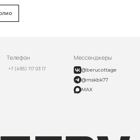
олио
Телефон
Мессенджеры
+7 (495) 117 03 17
@berucottage
@mskbk77
MAX