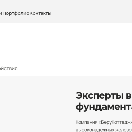
и
Портфолио
Контакты
ойствия
Эксперты 
фундамент
Компания «БеруКоттедж»
высоконадёжных железоб